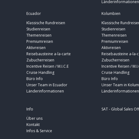
Länderinformationen
Ecuador
Kolumbien
Klassische Rundreisen
Klassische Rundreise
Studienreisen
Studienreisen
Themenreisen
Themenreisen
Premiumreisen
Premiumreisen
Aktivreisen
Aktivreisen
Reisebausteine a-la-carte
Reisebausteine a-la-c
Zubucherreisen
Zubucherreisen
Incentive Reisen / M.I.C.E
Incentive Reisen / M.I.
Cruise Handling
Cruise Handling
Büro Info
Büro Info
Unser Team in Ecuador
Unser Team in Kolum
Länderinformationen
Länderinformationen
Info
SAT - Global Sales Of
Über uns
Kontakt
Infos & Service