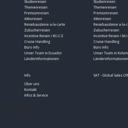
Studienreisen
Studienreisen
Themenreisen
Themenreisen
Premiumreisen
Premiumreisen
Aktivreisen
Aktivreisen
Reisebausteine a-la-carte
Reisebausteine a-la-c
Zubucherreisen
Zubucherreisen
Incentive Reisen / M.I.C.E
Incentive Reisen / M.I.
Cruise Handling
Cruise Handling
Büro Info
Büro Info
Unser Team in Ecuador
Unser Team in Kolum
Länderinformationen
Länderinformationen
Info
SAT - Global Sales Of
Über uns
Kontakt
Infos & Service
footer-sat