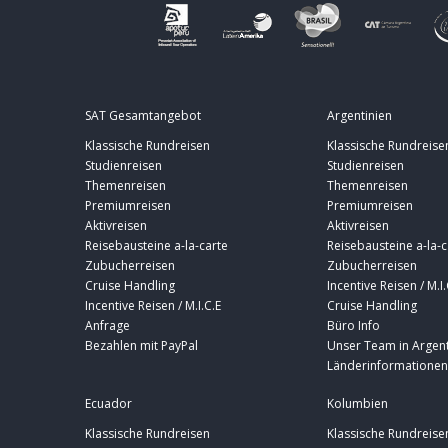
SAT Gesamtangebot
Argentinien
Klassische Rundreisen
Klassische Rundreise
Studienreisen
Studienreisen
Themenreisen
Themenreisen
Premiumreisen
Premiumreisen
Aktivreisen
Aktivreisen
Reisebausteine a-la-carte
Reisebausteine a-la-c
Zubucherreisen
Zubucherreisen
Cruise Handling
Incentive Reisen / M.I.
Incentive Reisen / M.I.C.E
Cruise Handling
Anfrage
Büro Info
Bezahlen mit PayPal
Unser Team in Argent
Länderinformationen
Ecuador
Kolumbien
Klassische Rundreisen
Klassische Rundreise