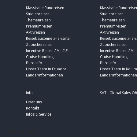
Klassische Rundreisen
Klassische Rundreise
Studienreisen
Studienreisen
Themenreisen
Themenreisen
Premiumreisen
Premiumreisen
Aktivreisen
Aktivreisen
Reisebausteine a-la-carte
Reisebausteine a-la-c
Zubucherreisen
Zubucherreisen
Incentive Reisen / M.I.C.E
Incentive Reisen / M.I.
Cruise Handling
Cruise Handling
Büro Info
Büro Info
Unser Team in Ecuador
Unser Team in Kolum
Länderinformationen
Länderinformationen
Info
SAT - Global Sales Of
Über uns
Kontakt
Infos & Service
footer-sat