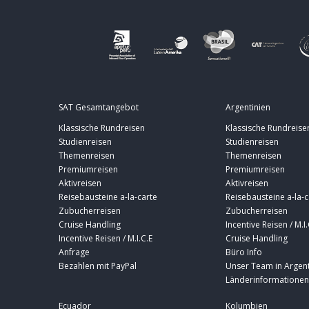
SAT Gesamtangebot
Argentinien
Klassische Rundreisen
Klassische Rundreise
Studienreisen
Studienreisen
Themenreisen
Themenreisen
Premiumreisen
Premiumreisen
Aktivreisen
Aktivreisen
Reisebausteine a-la-carte
Reisebausteine a-la-c
Zubucherreisen
Zubucherreisen
Cruise Handling
Incentive Reisen / M.I.
Incentive Reisen / M.I.C.E
Cruise Handling
Anfrage
Büro Info
Bezahlen mit PayPal
Unser Team in Argent
Länderinformationen
Ecuador
Kolumbien