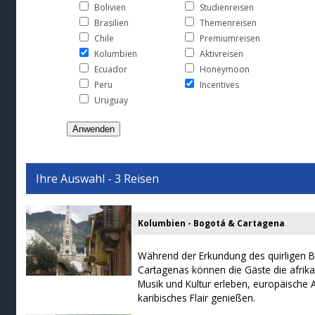
Bolivien
Studienreisen
Brasilien
Themenreisen
Chile
Premiumreisen
Kolumbien
Aktivreisen
Ecuador
Honeymoon
Peru
Incentives
Uruguay
Ihre Auswahl - 3 Reisen
Kolumbien - Bogotá & Cartagena
Während der Erkundung des quirligen 
Cartagenas können die Gäste die afrika
Musik und Kultur erleben, europäische 
karibisches Flair genießen.