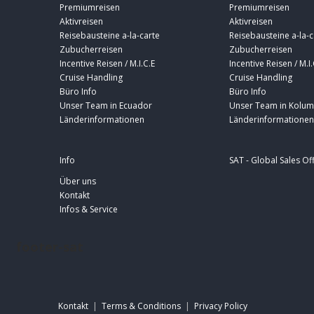
Premiumreisen
Premiumreisen
Aktivreisen
Aktivreisen
Reisebausteine a-la-carte
Reisebausteine a-la-c
Zubucherreisen
Zubucherreisen
Incentive Reisen / M.I.C.E
Incentive Reisen / M.I.
Cruise Handling
Cruise Handling
Büro Info
Büro Info
Unser Team in Ecuador
Unser Team in Kolum
Länderinformationen
Länderinformationen
Info
SAT - Global Sales Of
Über uns
Kontakt
Infos & Service
footer-sat
Kontakt
|
Terms & Conditions
|
Privacy Policy