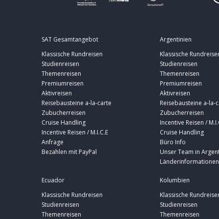
SAT Gesamtangebot
Argentinien
Klassische Rundreisen
Klassische Rundreise
Studienreisen
Studienreisen
Themenreisen
Themenreisen
Premiumreisen
Premiumreisen
Aktivreisen
Aktivreisen
Reisebausteine a-la-carte
Reisebausteine a-la-c
Zubucherreisen
Zubucherreisen
Cruise Handling
Incentive Reisen / M.I.
Incentive Reisen / M.I.C.E
Cruise Handling
Anfrage
Büro Info
Bezahlen mit PayPal
Unser Team in Argent
Länderinformationen
Ecuador
Kolumbien
Klassische Rundreisen
Klassische Rundreise
Studienreisen
Studienreisen
Themenreisen
Themenreisen