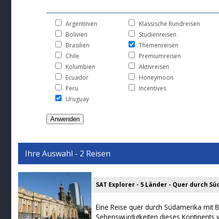
Argentinien
Klassische Rundreisen
Bolivien
Studienreisen
Brasilien
Themenreisen
Chile
Premiumreisen
Kolumbien
Aktivreisen
Ecuador
Honeymoon
Peru
Incentives
Uruguay
Ihre Auswahl - 2 Reisen
SAT Explorer - 5 Länder - Quer durch S
Eine Reise quer durch Südamerika mit B
Sehenswürdigkeiten dieses Kontinents 