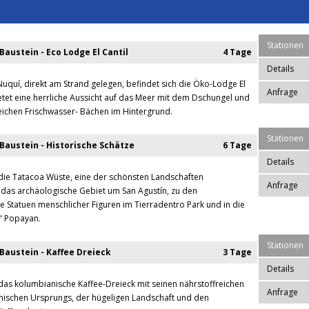
Stationen
austein - Eco Lodge El Cantil
4 Tage
Details
Nuquí, direkt am Strand gelegen, befindet sich die Öko-Lodge El
Anfrage
bietet eine herrliche Aussicht auf das Meer mit dem Dschungel und
eichen Frischwasser- Bächen im Hintergrund.
Stationen
Baustein - Historische Schätze
6 Tage
Details
 die Tatacoa Wüste, eine der schönsten Landschaften
Anfrage
das archäologische Gebiet um San Agustín, zu den
Statuen menschlicher Figuren im Tierradentro Park und in die
" Popayan.
Stationen
Baustein - Kaffee Dreieck
3 Tage
Details
 das kolumbianische Kaffee-Dreieck mit seinen nährstoffreichen
Anfrage
nischen Ursprungs, der hügeligen Landschaft und den