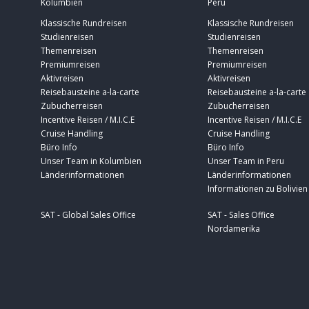
Kolumbien
Peru
Klassische Rundreisen
Klassische Rundreisen
Studienreisen
Studienreisen
Themenreisen
Themenreisen
Premiumreisen
Premiumreisen
Aktivreisen
Aktivreisen
Reisebausteine a-la-carte
Reisebausteine a-la-carte
Zubucherreisen
Zubucherreisen
Incentive Reisen / M.I.C.E
Incentive Reisen / M.I.C.E
Cruise Handling
Cruise Handling
Büro Info
Büro Info
Unser Team in Kolumbien
Unser Team in Peru
Länderinformationen
Länderinformationen
Informationen zu Bolivien
SAT - Global Sales Office
SAT - Sales Office
Nordamerika