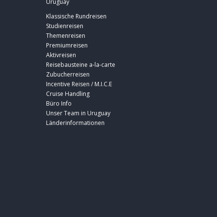
Uruguay
Klassische Rundreisen
Studienreisen
Themenreisen
Premiumreisen
Aktivreisen
Reisebausteine a-la-carte
Zubucherreisen
Incentive Reisen / M.I.C.E
Cruise Handling
Büro Info
Unser Team in Uruguay
Länderinformationen