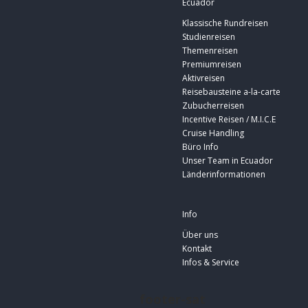
Ecuador
Klassische Rundreisen
Studienreisen
Themenreisen
Premiumreisen
Aktivreisen
Reisebausteine a-la-carte
Zubucherreisen
Incentive Reisen / M.I.C.E
Cruise Handling
Büro Info
Unser Team in Ecuador
Länderinformationen
Info
Über uns
Kontakt
Infos & Service
footer-sat