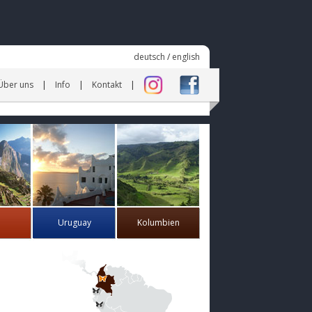
deutsch
/
english
Über uns
Info
Kontakt
Uruguay
Kolumbien