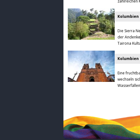
zahlreichen 
Kolumbien 
Die Sierra N
der Andenket
Tairona Kult
Kolumbien B
Eine fruchtb
wechseln sic
Wasserfälle