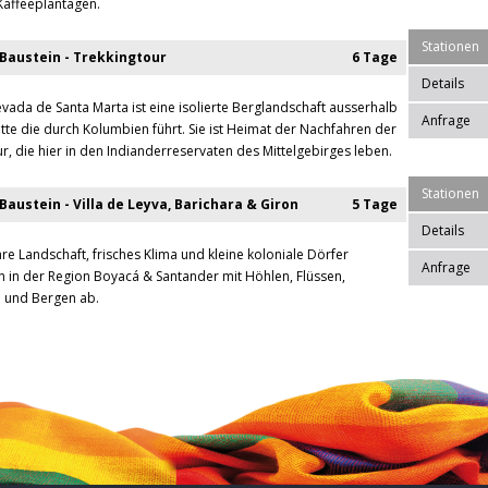
Kaffeeplantagen.
Stationen
Baustein - Trekkingtour
6 Tage
Details
evada de Santa Marta ist eine isolierte Berglandschaft ausserhalb
Anfrage
te die durch Kolumbien führt. Sie ist Heimat der Nachfahren der
ur, die hier in den Indianderreservaten des Mittelgebirges leben.
Stationen
austein - Villa de Leyva, Barichara & Giron
5 Tage
Details
are Landschaft, frisches Klima und kleine koloniale Dörfer
Anfrage
h in der Region Boyacá & Santander mit Höhlen, Flüssen,
n und Bergen ab.