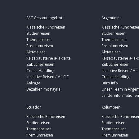
SAT Gesamtangebot
Argentinien
Klassische Rundreisen
Klassische Rundreise
Studienreisen
Studienreisen
Themenreisen
Themenreisen
Premiumreisen
Premiumreisen
Aktivreisen
Aktivreisen
Reisebausteine a-la-carte
Reisebausteine a-la-c
Zubucherreisen
Zubucherreisen
Cruise Handling
Incentive Reisen / M.I.
Incentive Reisen / M.I.C.E
Cruise Handling
Anfrage
Büro Info
Bezahlen mit PayPal
Unser Team in Argent
Länderinformationen
Ecuador
Kolumbien
Klassische Rundreisen
Klassische Rundreise
Studienreisen
Studienreisen
Themenreisen
Themenreisen
Premiumreisen
Premiumreisen