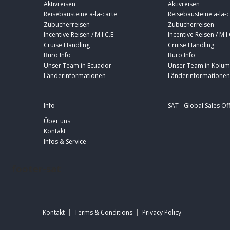
Aktivreisen
Aktivreisen
Reisebausteine a-la-carte
Reisebausteine a-la-c
Zubucherreisen
Zubucherreisen
Incentive Reisen / M.I.C.E
Incentive Reisen / M.I.
Cruise Handling
Cruise Handling
Büro Info
Büro Info
Unser Team in Ecuador
Unser Team in Kolum
Länderinformationen
Länderinformationen
Info
SAT - Global Sales Of
Über uns
Kontakt
Infos & Service
footer-sat
Kontakt
|
Terms & Conditions
|
Privacy Policy